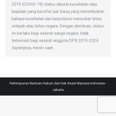
2019 (COVID-19) status darurat kesehatan atau
kejadian yang bersifat luar biasa yang menimbulkan
bahaya kesehatan dan berpotensi menyebar lintas
wilayah atau lintas negara. Dengan demikian, status
ini berlaku bagi seluruh warga negara, tidak
terkecuali bagi seluruh anggota DPR 2019-2024.
Sayangnya, meski saat…
Perhimpunan Bantuan Hukum dan Hak Asasi Manusia Indonesia -
Jakarta